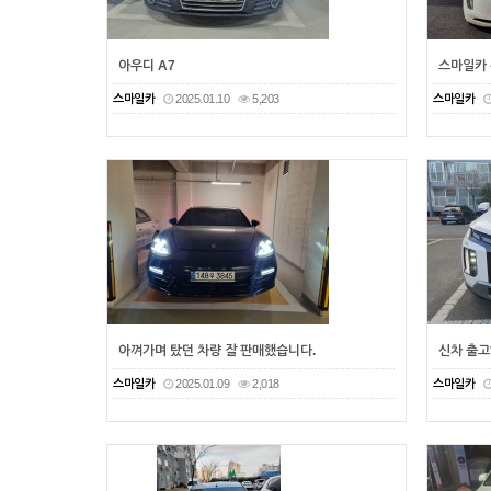
아우디 A7
스마일카 
스마일카
2025.01.10
5,203
스마일카
아껴가며 탔던 차량 잘 판매했습니다.
신차 출고
스마일카
2025.01.09
2,018
스마일카