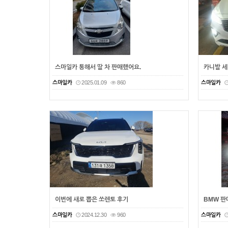
스마일카 통해서 딸 차 판매했어요.
카니발 세
스마일카
2025.01.09
860
스마일카
이번에 새로 뽑은 쏘렌토 후기
BMW 
스마일카
2024.12.30
960
스마일카