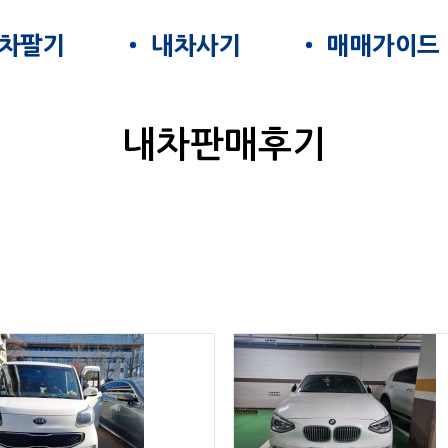
차팔기
내차사기
매매가이드
내차판매후기