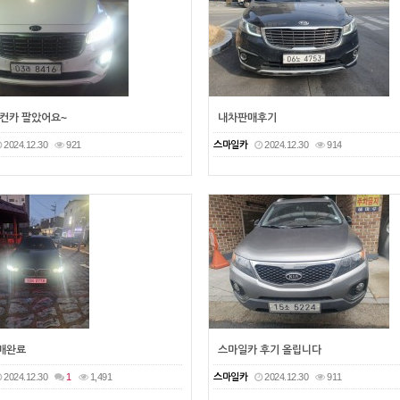
컨카 팔았어요~
내차판매후기
2024.12.30
921
스마일카
2024.12.30
914
판매완료
스마일카 후기 올립니다
2024.12.30
1
1,491
스마일카
2024.12.30
911