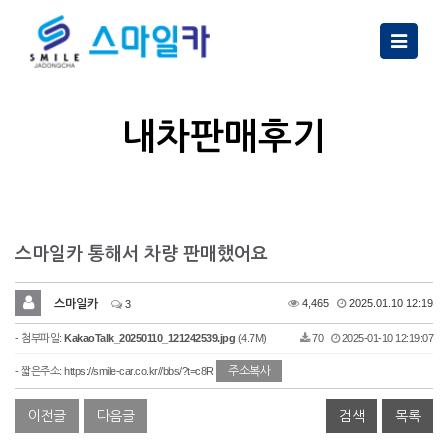
Toggle
navigatio
내차판매후기
스마일카 통해서 차량 판매했어요
스마일카
4,465
2025.01.10 12:19
3
- 첨부파일:
KakaoTalk_20250110_121242539.jpg
(4.7M)
70
2025-01-10 12:19:07
주소복사
- 짧은주소:
https://smile-car.co.kr//bbs/?t=c8R
이전글
다음글
검색
목록