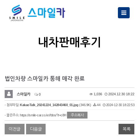
Toggle
navigatio
내차판매후기
법인차량 스마일카 통해 매각 완료
스마일카
1,036
2024.12.30 18:22
0
- 첨부파일:
KakaoTalk_20241224_142843460_01.jpg
(346.9K)
44
2024-12-30 18:22:53
주소복사
- 짧은주소:
https://smile-car.co.kr//bbs/?t=c8H
이전글
다음글
목록