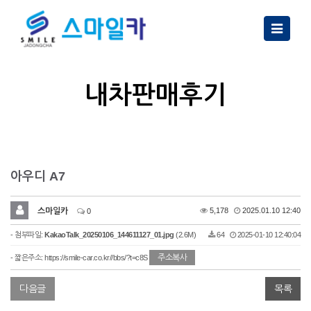
Toggle
navigatio
내차판매후기
아우디 A7
스마일카
5,178
2025.01.10 12:40
0
- 첨부파일:
KakaoTalk_20250106_144611127_01.jpg
(2.6M)
64
2025-01-10 12:40:04
주소복사
- 짧은주소:
https://smile-car.co.kr//bbs/?t=c8S
다음글
목록